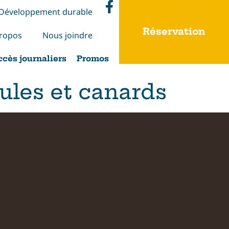
Développement durable
Réservation
ropos
Nous joindre
ccès journaliers
Promos
ules et canards