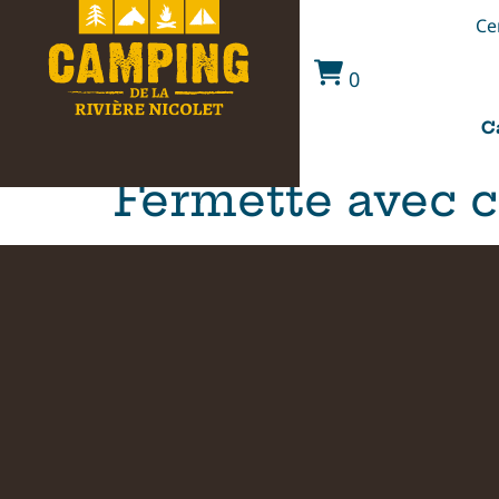
Ce
0
C
Fermette avec c