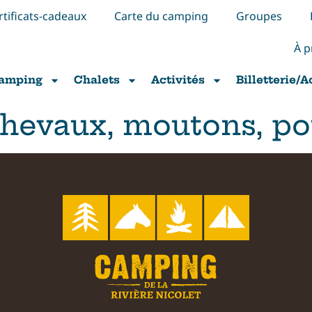
rtificats-cadeaux
Carte du camping
Groupes
À p
amping
Chalets
Activités
Billetterie/A
hevaux, moutons, po